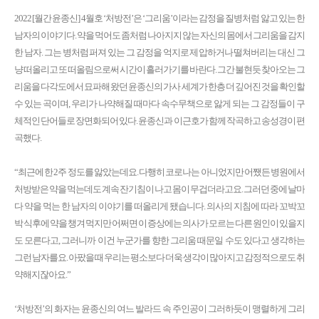
2022 [월간 윤종신] 4월호 ‘처방전’은 ‘그리움’이라는 감정을 질병처럼 앓고 있는 한
남자의 이야기다. 약을 먹어도 좀처럼 나아지지 않는 자신의 몸에서 그리움을 감지
한 남자. 그는 병처럼 퍼져 있는 그 감정을 억지로 제압하거나 떨쳐버리는 대신 그
냥 떠올리고 또 떠올림으로써 시간이 흘러가기를 바란다. 그간 불현듯 찾아오는 그
리움을 다각도에서 묘파해 왔던 윤종신의 가사 세계가 한층 더 깊어진 것을 확인할
수 있는 곡이며, 우리가 나약해질 때마다 속수무책으로 앓게 되는 그 감정들이 구
체적인 단어들로 장면화되어 있다. 윤종신과 이근호가 함께 작곡하고 송성경이 편
곡했다.
“최근에 한 2주 정도를 앓았는데요. 다행히 코로나는 아니었지만 어쨌든 병원에서
처방받은 약을 먹는데도 계속 잔기침이 나고 몸이 무겁더라고요. 그러던 중에 날마
다 약을 먹는 한 남자의 이야기를 떠올리게 됐습니다. 의사의 지침에 따라 꼬박꼬
박 식후에 약을 챙겨 먹지만 어쩌면 이 증상에는 의사가 모르는 다른 원인이 있을지
도 모른다고, 그러니까 이건 누군가를 향한 그리움 때문일 수도 있다고 생각하는
그런 남자를요. 아팠을 때 우리는 평소보다 더욱 생각이 많아지고 감정적으로도 취
약해지잖아요.”
‘처방전’의 화자는 윤종신의 여느 발라드 속 주인공이 그러하듯이 맹렬하게 그리