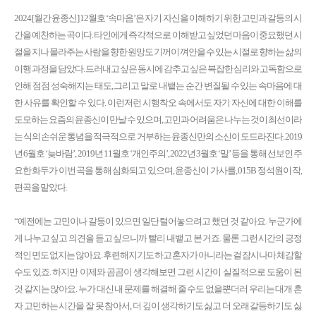
2024 [월간 윤종신] 12월호 ‘속마음’은 자기 자신을 이해하기 위한 고민과 갈등의 시
간을 예찬하는 곡이다. 타인에게 즉각적으로 이해받고 싶었던 마음이 중요했던 시
절을 지나 몰라주는 사람을 향한 원망도 기꺼이 껴안을 수 있는 시절로 향하는 삶의
이행 과정을 담았다. 드러내고 싶은 동시에 감추고 싶은 복잡한 심리와 고독함으로
인해 점점 성숙해지는 태도, 그리고 말로 내뱉는 순간 변질될 수 있는 속마음에 대
한 사유를 확인할 수 있다. 이런저런 시행착오 속에서도 자기 자신에 대한 이해를
도모하는 요즘의 윤종신이 만날 수 있으며, 고민과 어려움은 나누는 것이 최선이라
는 식의 손쉬운 통념을 적극적으로 거부하는 윤종신만의 소신이 도드라진다. 2019
년 6월호 ‘늦바람’, 2019년 11월호 ‘개인주의’, 2022년 3월호 ‘말’ 등을 통해 선보인 주
요한 화두가 이번 곡을 통해 심화되고 있으며, 윤종신이 가사를, 015B 정석원이 작,
편곡을 맡았다.
“예전에는 고민이나 갈등이 있으면 일단 털어놓으려고 했던 것 같아요. 누군가에
게 나누고 싶고 의견을 듣고 싶으니까 빨리 내뱉고 본 거죠. 물론 그런 시간의 긍정
적인 면도 없지는 않아요. 후련해지기도 하고 혼자가 아니라는 걸 잠시나마 체감할
수도 있죠. 하지만 이제와 곰곰이 생각해보면 그런 시간이 실질적으로 도움이 된
것 같지는 않아요. 누가 대신 내 문제를 해결해 줄 수도 없을뿐더러 우리는 대개 혼
자 고민하는 시간을 잘 못 참아서, 더 깊이 생각하기도 싫고 더 오래 갈등하기도 싫