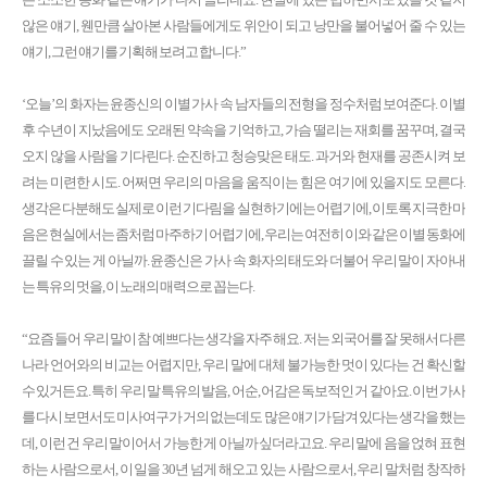
않은 얘기, 웬만큼 살아본 사람들에게도 위안이 되고 낭만을 불어넣어 줄 수 있는
얘기, 그런 얘기를 기획해 보려고 합니다.”
‘오늘’의 화자는 윤종신의 이별 가사 속 남자들의 전형을 정수처럼 보여준다. 이별
후 수년이 지났음에도 오래된 약속을 기억하고, 가슴 떨리는 재회를 꿈꾸며, 결국
오지 않을 사람을 기다린다. 순진하고 청승맞은 태도. 과거와 현재를 공존시켜 보
려는 미련한 시도. 어쩌면 우리의 마음을 움직이는 힘은 여기에 있을지도 모른다.
생각은 다분해도 실제로 이런 기다림을 실현하기에는 어렵기에, 이토록 지극한 마
음은 현실에서는 좀처럼 마주하기 어렵기에, 우리는 여전히 이와 같은 이별 동화에
끌릴 수 있는 게 아닐까. 윤종신은 가사 속 화자의 태도와 더불어 우리 말이 자아내
는 특유의 멋을, 이 노래의 매력으로 꼽는다.
“요즘 들어 우리 말이 참 예쁘다는 생각을 자주 해요. 저는 외국어를 잘 못해서 다른
나라 언어와의 비교는 어렵지만, 우리 말에 대체 불가능한 멋이 있다는 건 확신할
수 있거든요. 특히 우리 말 특유의 발음, 어순, 어감은 독보적인 거 같아요. 이번 가사
를 다시 보면서도 미사여구가 거의 없는데도 많은 얘기가 담겨 있다는 생각을 했는
데, 이런 건 우리 말이어서 가능한 게 아닐까 싶더라고요. 우리 말에 음을 얹혀 표현
하는 사람으로서, 이 일을 30년 넘게 해오고 있는 사람으로서, 우리 말처럼 창작하