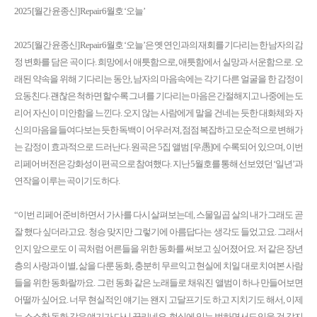
2025 [월간 윤종신] Repair 6월호 ‘오늘’
2025 [월간 윤종신] Repair 6월호 ‘오늘’은 옛 연인과의 재회를 기다리는 한 남자의 감
정 변화를 담은 곡이다. 희망에서 애틋함으로, 애틋함에서 실망과 서운함으로. 오
래된 약속을 위해 기다리는 동안, 남자의 마음속에는 각기 다른 얼굴을 한 감정이
요동친다. 괜찮은 척하면 할수록 그녀를 기다리는 마음은 간절해지고 나중에는 도
리어 자신이 미안함을 느낀다. 오지 않는 사람에게 말을 건네는 듯한 대화체와 자
신의 마음을 들여다보는 듯한 독백이 어우러져, 점점 복잡하고 모순적으로 변해가
는 감정이 효과적으로 드러난다. 원곡은 5집 앨범 [우愚]에 수록되어 있으며, 이번
리페어 버전은 강화성이 편곡으로 참여했다. 지난 5월호를 통해 선보였던 ‘일년’과
연작을 이루는 곡이기도 하다.
“이번 리페어 준비하면서 가사를 다시 살펴보는데, 스물일곱 살의 내가 그래도 곧
잘 했다 싶더라고요. 청승 맞지만 그렇기에 아름답다는 생각도 들었고요. 그래서
인지 앞으로도 이 곡처럼 어른들을 위한 동화를 써보고 싶어졌어요. 저 같은 장년
층의 사랑과 이별, 삶을 다룬 동화, 충분히 무르익고 현실에 치일 대로 치여본 사람
들을 위한 동화랄까요. 그런 동화 같은 노래들로 채워진 앨범이 하나 만들어보면
어떨까 싶어요. 너무 현실적인 얘기는 왠지 고달프기도 하고 지치기도 해서, 이제
는 소소한 동화 같은 얘기가 다시 끌리네요. 현실에 있는 법하면서도 있을 것 같지