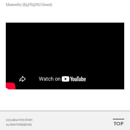
Mastered by 권남우(@821 Sound)
2026 ©
MYSTIC STORY.
TOP
ALL RIGHTS RESERVED.