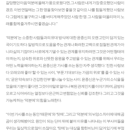
갈망했던 마음 덕분에 올해가 풍요로웠다면, 그 사람은 내게 가장 중요했던 사람이
겠죠. 이번 연말에는 그 한 명을 찾아보면 좋을 것 같아요. 나를 힘들게 했던 사람보
다 그럼에도 불구하고 나를 버티게 해주었던 사람 한 명. 그 사람을 떠올리며 이 노
래를 함께 즐겨주시면 좋겠습니다.”
‘덕분에’는 소중한 사람들과의 유대 방식에 대한 윤종신의 오랜 고민이 담겨 있는
곡이기도 하다. 일방적으로 도움을 주는 관계나 화려한 고백으로 점철된 관계가 아
니라 삶의 기점마다 서로에게 기댈 수 있는 관계를 유지하려면 그것은 어떤 형태여
야 하는지, 성숙한 위로와 산뜻한 응원을 주고받을 수 있는 관계를 위해서 우리는
어떤 노력을 해야하는지, 윤종신은 가사를 쓰는 동안 자주 생각했다. ‘진한 사랑보
다 오래오래 좋아’할 수 있는 사이, ’부푼 기대보다는 가끔의 위로’를 줄 수 있는 사
이, ‘굳은 약속보다 건강한 안부’를 나눌 수 있는 사이. 윤종신은 누군가의 소식을 들
었을 때 기분이 좋다면 그것이야말로 얼마나 복된 관계인지를 이야기하며, 금방 타
오르고 식어버리는 열정보다 은근하고 변함없는 신뢰를 강조한다. 그리고 그것을
가능케 하는 ‘덕분에’의 힘을 노래한다.
“이번 가사를 쓰는 동안 ‘때문에’와 ‘탓에’, 그리고 ‘덕분에’의 뉘앙스 차이에 대해 곰
곰이 생각해봤어요. 원인이 되는 단어 뒤에 붙어 이유를 나타내는 이 부사어들을
우리는 일상적으로 많이 쓰잖아요. ‘탓에’는 대상을 향한 비난이 담겨 있기에 부정