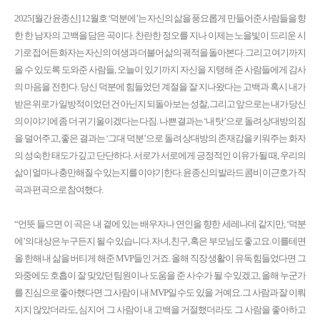
2025 [월간 윤종신] 12월호 ‘덕분에’는 자신의 삶을 풍요롭게 만들어준 사람들을 향
한 한 남자의 고백을 담은 곡이다. 찬란한 정오를 지나 이제는 노을빛이 드리운 시
기로 접어든 화자는 자신의 여생과 더불어 삶의 궤적을 돌아본다. 그리고 여기까지
올 수 있도록 도와준 사람들, 오늘이 있기까지 자신을 지탱해 준 사람들에게 감사
의 마음을 전한다. 당신 덕분에 힘들었던 계절을 잘 지나왔다는 고백과 혹시 내가
받은 위로가 일방적이었던 건 아닌지 되돌아보는 성찰, 그리고 앞으로는 내가 당신
의 이야기에 좀 더 귀 기울이겠다는 다짐. 나쁜 결과는 ‘내 탓’으로 돌려 상대방의 짐
을 덜어주고, 좋은 결과는 ‘그대 덕분’으로 돌려 상대방의 존재감을 키워주는 화자
의 성숙한 태도가 깊고 단단하다. 서로가 서로에게 긍정적인 이유가 될 때, 우리의
삶이 얼마나 충만해질 수 있는지를 이야기한다. 윤종신의 발라드 콤비 이근호가 작
곡과 편곡으로 참여했다.
“언뜻 들으면 이 곡은 내 곁에 있는 배우자나 연인을 향한 세레나데 같지만, ‘덕분
에’의 대상은 누구든지 될 수 있습니다. 자녀, 친구, 혹은 부모님도 좋고요. 이를테면
올 한해 내 삶을 버티게 해준 MVP들인 거죠. 올해 직장 생활이 유독 힘들었다면 그
와중에도 호흡이 잘 맞았던 팀원이나 도움을 준 사수가 될 수 있겠고, 올해 누군가
를 진심으로 좋아했다면 그 사람이 내 MVP일 수도 있을 거예요. 그 사람과 잘 이뤄
지지 않았더라도, 심지어 그 사람이 내 고백을 거절했더라도 그 사람을 좋아하고