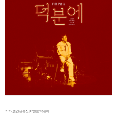
2025 [월간 윤종신] 12월호 ‘덕분에’