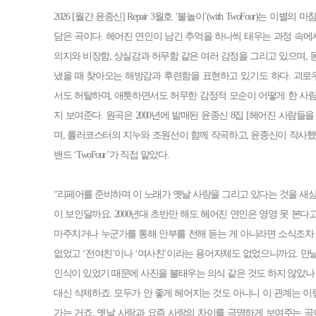
2026 [월간 윤종신] Repair 3월호 ‘불놀이’(with TwoFour)는 
담은 곡이다. 헤어진 연인이 남긴 추억을 하나씩 태우는 과정 속에서
의지와 비장함, 상실감과 허무함 같은 여러 감정을 그리고 있으며, 
냈을 때 찾아오는 해방감과 후련함을 표현하고 있기도 하다. 괴로
서도 허탈하며, 애틋하면서도 허무한 감정적 모순이 어떻게 한 사
지 보여준다. 원곡은 2000년에 발매된 윤종신 8집 [헤어진 사람들
며, 롤러코스터의 지누와 조원선이 함께 작곡하고, 윤종신이 작사했
밴드 ‘TwoFour’가 직접 맡았다.
“리페어를 준비하며 이 노래가 옛날 사랑을 그리고 있다는 것을 새삼
이 보인달까요. 2000년대 초반만 해도 헤어진 연인은 영영 못 본
마주치거나 누군가를 통해 안부를 전해 듣는 게 아니라면 소식조차 알
없었고 ‘전여친’이나 ‘여사친’이라는 용어자체도 없었으니까요. 만
인식이 있었기 때문에 사진을 불태우는 의식 같은 것도 하지 않았나 
대신 삭제하죠. 모두가 안 좋게 헤어지는 것도 아니니 이 관계는 
가는 거죠. 옛날 사랑과 요즘 사랑의 차이를 극명하게 보여주는 곡