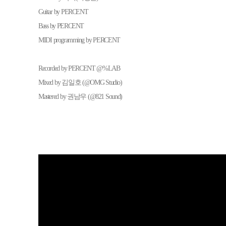
Guitar by PERCENT
Bass by PERCENT
MIDI programming by PERCENT
Recorded by PERCENT @%LAB
Mixed by 김일호 (@OMG Studio)
Mastered by 권남우 (@821 Sound)