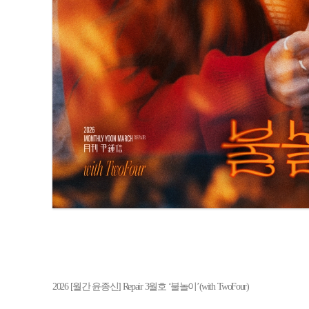
2026 [월간 윤종신] Repair 3월호 ‘불놀이’(with TwoFour)