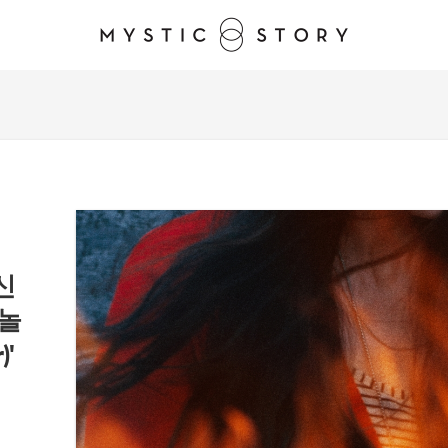
신
불놀
)'