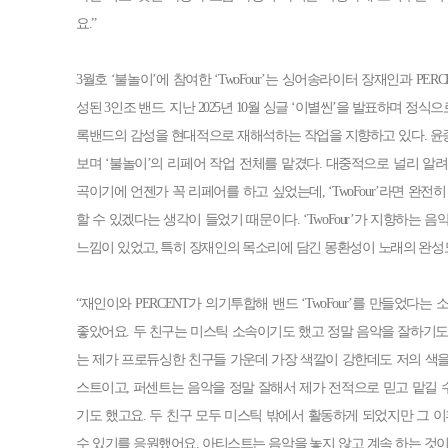
요.”
3월호 ‘불놀이’에 참여한 ‘TwoFour’는 싱어송라이터 장재인과 PERC
성된 3인조 밴드. 지난 2025년 10월 싱글 ‘이별씬’을 발표하며 정식으
록밴드의 감성을 현대적으로 재해석하는 작업을 지향하고 있다. 윤종신은
보며 ‘불놀이’의 리페어 작업 전체를 맡겼다. 대중적으로 널리 알
곡이기에 언젠가 꼭 리페어를 하고 싶었는데, ‘TwoFour’라면 완전
할 수 있겠다는 생각이 들었기 때문이다. ‘TwoFour’가 지향하는 
느낌이 있었고, 특히 장재인의 목소리에 담긴 몽환성이 노래의 완성
“재인이와 PERCENT가 의기투합해 밴드 ‘TwoFour’를 만들었다
좋았어요. 두 친구는 미스틱 소속이기도 했고 정말 음악을 잘하기도
는 제가 프로듀싱한 친구들 가운데 가장 색깔이 강한데도 저의 색
스트이고, 퍼센트는 음악을 정말 잘해서 제가 전적으로 믿고 맡길
기도 했고요. 두 친구 모두 미스틱 밖에서 활동하게 되었지만 그 이
수 있기를 응원했어요. 아티스트는 음악을 놓지 않고 계속 하는 것이