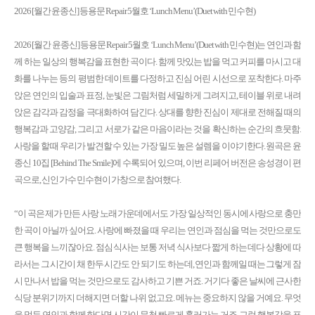
2026 [월간 윤종신] 등용문 Repair 5월호 ‘Lunch Menu’(Duet with 민수현)
2026 [월간 윤종신] 등용문 Repair 5월호 ‘Lunch Menu’(Duet with 민수현)는 연인과 함
께 하는 일상의 행복감을 표현한 곡이다. 함께 맛있는 밥을 먹고 커피를 마시고 대
화를 나누는 등의 평범한 데이트를 다정하고 진심 어린 시선으로 포착한다. 마주
앉은 연인의 입술과 표정, 눈빛은 그림처럼 세밀하게 그려지고, 테이블 위로 내려
앉은 감각과 감정을 극대화하여 담긴다. 상대를 향한 진심이 제대로 전해질 때의
행복감과 고양감, 그리고 서로가 같은 마음이라는 것을 확신하는 순간의 흐뭇함.
사랑을 할 때 우리가 발견할 수 있는 가장 밀도 높은 설렘을 이야기한다. 원곡은 윤
종신 10집 [Behind The Smile]에 수록되어 있으며, 이번 리페어 버전은 송성경이 편
곡으로, 신인 가수 민수현이 가창으로 참여했다.
“이 곡은 제가 만든 사랑 노래 가운데에서도 가장 일상적인 동시에 사랑으로 충만
한 곡이 아닐까 싶어요. 사랑에 빠졌을 때 우리는 연인과 점심을 먹는 것만으로도
큰 행복을 느끼잖아요. 점심 식사는 보통 저녁 식사보다 짧게 하는 데다 상황에 따
라서는 그 시간이 채 한두 시간도 안 되기도 하는데, 연인과 함께일 때는 그렇게 잠
시 만나서 밥을 먹는 것만으로도 감사하고 기쁜 거죠. 거기다 좋은 날씨에 근사한
식당 분위기까지 더해지면 더할 나위 없고요. 메뉴는 중요하지 않을 거예요. 무엇
을 먹든 연인과 함께 한다면 시간이 무척 빠르게 흘러가는 거죠. 그런 행복감을 표