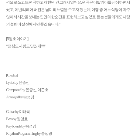
낌으로 쓰고 또 편곡하고자 했던 건 그래서였어요. 원곡은 이탈리아를 상상하면서
썼고, 이번 리페어 버전은 남미의 느낌을 주고자 했는데, 여행 중 어느 식당에 마주
앉아서 시간을 보내는 연인의 한순간을 표현해보고 싶었죠. 듣는 분들에게도 사랑
의 설렘이 잘 전해지면 좋겠습니다.”
[5월호 이야기]
“점심도 사랑도 맛있게!!!!”
[Credits]
Lyrics by 윤종신
Composed by 윤종신, 이근호
Arranged by 송성경
Guitar by 이태욱
Bass by 양영호
Keyboards by 송성경
Rhythm Programming by 송성경