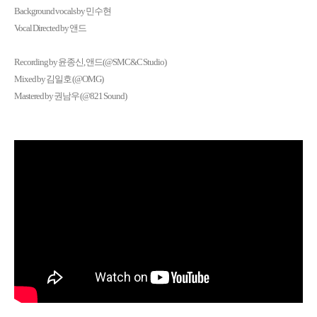
Background vocals by 민수현
Vocal Directed by 앤드
Recording by 윤종신, 앤드(@SMC&C Studio)
Mixed by 김일호 (@OMG)
Mastered by 권남우 (@821 Sound)