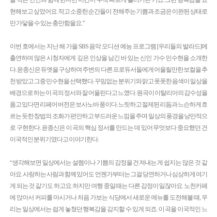
현해보고 싶었어요. 작고 소중한 순간들이 전해주는 기쁨과 조금은 이완된 상태로
만 가닿을 수 있는 충만함을요.”
이번 호에서는 지난 해 가을 SBS 음악 오디션 예능 프로그램 [우리들의 발라드]에
출연하며 많은 시청자에게 깊은 인상을 남긴 바 있는 신인 가수 민수현을 소개한
다. 윤종신은 듀엣을 구상하며 주변의 다른 프로듀서들에게 어울릴만한 보컬을 추
천 받았고 그중 민수현을 선택했다. 꾸밈없는 분위기와 맑고 풋풋한 음색이 일상을
배경으로 하는 이 곡의 정서와 잘 어울린다고 느꼈다. 원곡이 이탈리아의 감수성을
품고 있다면 리페어 버전은 보사노바 풍이다. 느릿하고 절제된 리듬과 느슨하게 흐
르는 듯한 창법의 조화가 편안하고 부드러운 느낌을 주며 일상의 풍경을 낭만적으
로 구현한다. 윤종신은 이 곡의 핵심 정서를 만드는 데 있어 무엇보다 중요했던 건
이국적인 분위기였다고 이야기한다.
“생각해보면 일상에서는 설렘이나 기쁨의 감정을 건져내는 게 쉽지는 않은 것 같
아요. 사랑하는 사람과 함께 있어도 언젠가부터는 그걸 당연하거나 심상하게 여기
게 되는 것 같기도 하고요. 하지만 여행 중일 때는 다른 감정이 일잖아요. 노천카페
에 앉아서 커피를 마시거나 처음 가보는 식당에서 새로운 메뉴를 도전해볼 때, 우
리는 일상에서는 쉽게 놓쳤던 행복감을 감지할 수 있게 되죠. 이 곡을 이국적인 느