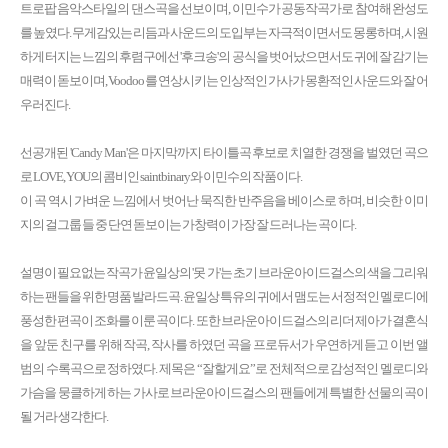
트로팝 음악스타일의 댄스곡을 선보이며, 이민수가 공동작곡가로 참여해 완성도
를 높였다. 무게감있는 리듬과 사운드의 도입부는 자극적이면서도 몽롱하며, 시원
하게 터지는 느낌의 후렴구에선 '후크송'의 공식을 벗어났으면서도 귀에 잘 감기는
매력이 돋보이며, Voodoo 를 연상시키는 인상적인 가사가 몽환적인 사운드와 잘 어
우러진다.
선공개된 'Candy Man'은 마지막까지 타이틀곡 후보로 치열한 경쟁을 벌였던 곡으
로 LOVE, YOU의 콤비인 saintbinary와 이민수의 작품이다.
이 곡 역시 가벼운 느낌에서 벗어난 묵직한 반주음을 베이스로 하며, 비슷한 이미
지의 걸그룹 들 중 단연 돋보이는 가창력이 가장 잘 드러나는 곡이다.
설명이 필요없는 작곡가 윤일상의 '못 가'는 초기 브라운아이드걸스의 색을 그리워
하는 팬들을 위한 명품 발라드곡. 윤일상 특유의 귀에서 맴도는 서정적인 멜로디에
풍성한 편곡이 조화를 이룬 곡이다. 또한 브라운아이드걸스의 리더 제아가 결혼식
을 앞둔 친구를 위해 작곡, 작사를 하였던 곡을 프로듀서가 우연하게 듣고 이번 앨
범의 수록곡으로 정하였다. 제목은 “잘할게요”로 전체적으로 감성적인 멜로디와
가슴을 뭉클하게 하는 가사로 브라운아이드걸스의 팬들에게 특별한 선물의 곡이
될 거라 생각한다.