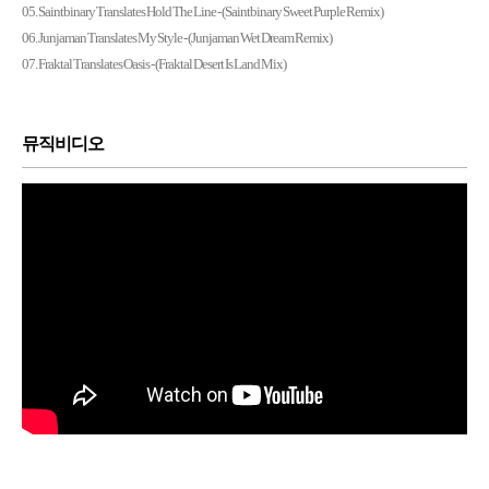
05. Saintbinary Translates Hold The Line - (Saintbinary Sweet Purple Remix)
06. Junjaman Translates My Style - (Junjaman Wet Dream Remix)
07. Fraktal Translates Oasis - (Fraktal Desert Is Land Mix)
뮤직비디오