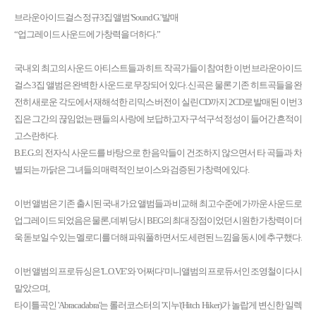
브라운아이드걸스 정규3집 앨범 'Sound G.' 발매
“업그레이드 사운드에 가창력을 더하다.”
국내외 최고의 사운드 아티스트들과 히트 작곡가들이 참여한 이번 브라운아이드
걸스 3집 앨범은 완벽한 사운드로 무장되어 있다. 신곡은 물론 기존 히트곡들을 완
전히 새로운 각도에서 재해석한 리믹스 버전이 실린 CD까지 2CD로 발매된 이번 3
집은 그간의 끊임없는 팬들의 사랑에 보답하고자 구석구석 정성이 들어간 흔적이
고스란하다.
B.E.G.의 전자식 사운드를 바탕으로 한 음악들이 건조하지 않으면서 타 곡들과 차
별되는 까닭은 그녀들의 매력적인 보이스와 검증된 가창력에 있다.
이번 앨범은 기존 출시된 국내 가요 앨범들과 비교해 최고수준에 가까운 사운드로
업그레이드 되었음은 물론, 데뷔 당시 BEG의 최대 장점이었던 시원한 가창력이 더
욱 돋보일 수 있는 멜로디를 더해 파워풀하면서도 세련된 느낌을 동시에 추구했다.
이번 앨범의 프로듀싱은 'L.O.V.E' 와 '어쩌다' 미니앨범의 프로듀서인 조영철이 다시
맡았으며,
타이틀곡인 'Abracadabra'는 롤러코스터의 '지누'(Hitch Hiker)가 놀랍게 변신한 일렉