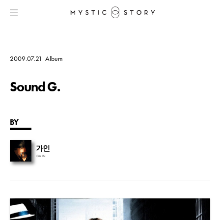
2009.07.21
Album
Sound G.
BY
가인
GAIN