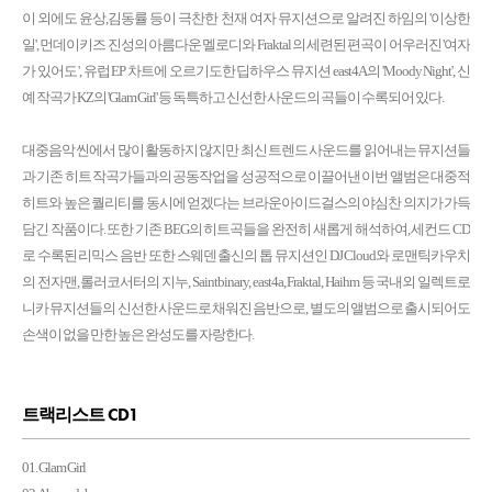
이 외에도 윤상,김동률 등이 극찬한 천재 여자 뮤지션으로 알려진 하임의 '이상한
일', 먼데이키즈 진성의 아름다운 멜로디와 Fraktal 의 세련된 편곡이 어우러진 '여자
가 있어도 ', 유럽 EP 차트에 오르기도한 딥하우스 뮤지션 east4A 의 'Moody Night', 신
예 작곡가 KZ의 'Glam Girl' 등 독특하고 신선한 사운드의 곡들이 수록되어 있다.
대중음악 씬에서 많이 활동하지 않지만 최신 트렌드 사운드를 읽어내는 뮤지션들
과 기존 히트 작곡가들과의 공동작업을 성공적으로 이끌어낸 이번 앨범은 대중적
히트와 높은 퀄리티를 동시에 얻겠다는 브라운아이드걸스의 야심찬 의지가 가득
담긴 작품이다. 또한 기존 BEG의 히트곡들을 완전히 새롭게 해석하여, 세컨드 CD
로 수록된 리믹스 음반 또한 스웨덴 출신의 톱 뮤지션인 DJ Cloud와 로맨틱카우치
의 전자맨, 롤러코서터의 지누, Saintbinary, east4a, Fraktal, Haihm 등 국내외 일렉트로
니카 뮤지션들의 신선한 사운드로 채워진 음반으로, 별도의 앨범으로 출시되어도
손색이 없을 만한 높은 완성도를 자랑한다.
트랙리스트 CD1
01. Glam Girl