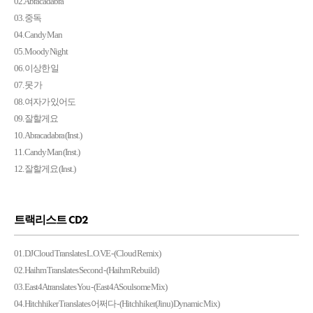
02. Abracadabra
03. 중독
04. Candy Man
05. Moody Night
06. 이상한 일
07. 못 가
08. 여자가 있어도
09. 잘할게요
10. Abracadabra (Inst.)
11. Candy Man (Inst.)
12. 잘할게요 (Inst.)
트랙리스트 CD2
01. DJ Cloud Translates L.O.V.E - (Cloud Remix)
02. Haihm Translates Second - (Haihm Rebuild)
03. East4A translates You - (East4A Soulsome Mix)
04. Hitchhiker Translates 어쩌다 - (Hitchhiker(Jinu) Dynamic Mix)