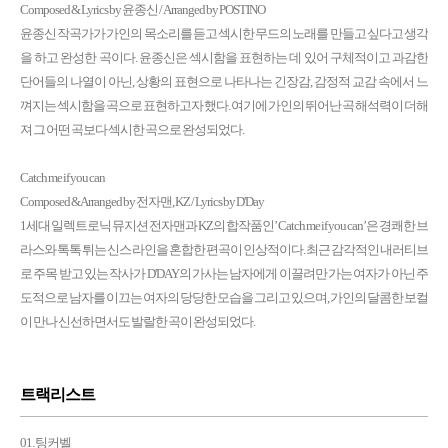
Composed & Lyrics by 윤종신 / Arranged by POSTINO
윤종신 작곡가가 가인의 목소리를 듣고 섹시한 무드의 노래를 만들고 싶다고 생각
을 하고 완성한 곡이다. 윤종신은 섹시함을 표현하는 데 있어 구체적이고 과감한
단어들의 나열이 아닌, 상황의 표현으로 나타나는 긴장감, 감정적 교감 속에서 느
껴지는 섹시함을 곡으로 표현하고자 했다. 여기에 가인의 뛰어난 곡 해석력이 더해
져 그 어떤 곡보다 섹시한 곡으로 완성되었다.
Catch me if you can
Composed & Arranged by 전자맨, KZ / Lyrics by D'Day
1세대 일렉트로닉 뮤지션 전자맨과 KZ의 합작품인’ Catch me if you can’은 경쾌한 브
라스와 톡톡 튀는 신스 라인을 혼합한 편곡이 인상적이다. 최근 감각적인 내러티브
로 주목 받고 있는 작사가 D'DAY의 가사는 남자에게 이끌려만 가는 여자가 아닌 주
도적으로 남자를 이끄는 여자의 당당한 모습을 그리고 있으며, 가인의 달콤한 보컬
이 만나 신선하면서도 발랄한 곡이 완성되었다.
트랙리스트
01. 팅커벨