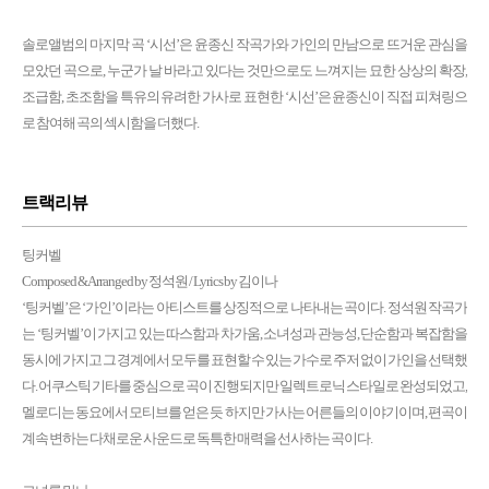
솔로앨범의 마지막 곡 ‘시선’은 윤종신 작곡가와 가인의 만남으로 뜨거운 관심을
모았던 곡으로, 누군가 날 바라고 있다는 것만으로도 느껴지는 묘한 상상의 확장,
조급함, 초조함을 특유의 유려한 가사로 표현한 ‘시선’은 윤종신이 직접 피쳐링으
로 참여해 곡의 섹시함을 더했다.
트랙리뷰
팅커벨
Composed & Arranged by 정석원 / Lyrics by 김이나
‘팅커벨’은 ‘가인’이라는 아티스트를 상징적으로 나타내는 곡이다. 정석원 작곡가
는 ‘팅커벨’이 가지고 있는 따스함과 차가움, 소녀성과 관능성, 단순함과 복잡함을
동시에 가지고 그 경계에서 모두를 표현할 수 있는 가수로 주저 없이 가인을 선택했
다. 어쿠스틱 기타를 중심으로 곡이 진행되지만 일렉트로닉 스타일로 완성되었고,
멜로디는 동요에서 모티브를 얻은 듯 하지만 가사는 어른들의 이야기이며, 편곡이
계속 변하는 다채로운 사운드로 독특한 매력을 선사하는 곡이다.