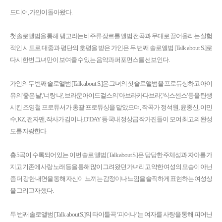
드디어, 가인이 돌아왔다.
첫 솔로앨범을 통해 탱고라는 비주류 장르를 앨범 전곡과 무대로 끌어올리는 실험
적인 시도로 대중과 평단의 호평을 받은 가인은 두 번째 솔로앨범 [Talk about S.]로
다시 한번 그녀만이 보여줄 수 있는 음악과 퍼포먼스를 선보인다.
가인의 두 번째 솔로앨범 [Talk about S.]은 그녀의 첫 솔로앨범을 프로듀싱하고 아이
유의 '좋은 날', '너랑 나', 브라운아이드걸스의 '아브라카다브라', '식스센스' 등을 탄생
시킨 조영철 프로듀서가 총괄 프로듀싱을 맡았으며, 작곡가 정석원, 윤종신, 이민
수, KZ, 전자맨, 작사가 김이나, D’DAY 등 국내 정상급 작가진들이 모여 최고의 완성
도를 자랑한다.
총 5곡이 수록되어 있는 이번 솔로 앨범 [Talk about S.]은 당당한 주체성과 자아를 가
지고 기존에 사랑 노래 등을 통해 많이 그려왔던 가녀리고 약한 여성의 모습이 아닌
좀 더 강한 내면을 통해 자신이 느끼는 감정이나 느낌을 솔직하게 표현하는 여성상
을 그리고자 했다.
두 번째 솔로앨범 [Talk about S.]의 타이틀곡 ‘피어나’는 여자를 사랑을 통해 피어난