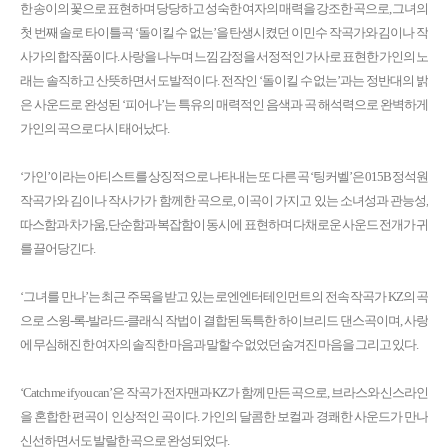
한 송이의 꽃으로 표현하며 당당하고 성숙한 여자의 매력을 강조한 곡으로, 그녀의
첫 번째 솔로 타이틀곡 ‘돌이킬 수 없는’을 탄생시켰던 이민수 작곡가와 김이나 작
사가의 합작품이다. 사랑을 나누며 느낌 감정을 서정적인 가사로 표현한 가인의 노
래는 솔직하고 산뜻하면서 도발적이다. 전작인 ‘돌이킬 수 없는’과는 정반대의 밝
은 사운드로 완성된 ‘피어나’는 특유의 매력적인 음색과 곡 해석력으로 완벽하게
가인의 곡으로 다시 태어났다.
‘가인’이라는 아티스트를 상징적으로 나타내는 또 다른 곡 ‘팅커벨’은 015B 정석원
작곡가와 김이나 작사가가 함께한 곡으로, 이곡이 가지고 있는 소녀성과 관능성,
따스함과 차가움, 단순함과 복잡함이 동시에 표현하며 다채로운 사운드 전개가 귀
를 끌어당긴다.
‘그녀를 만나’는 최근 주목을 받고 있는 로엔엔터테인먼트의 전속 작곡가 KZ의 곡
으로 스윙-록-발라드-클래식 작법이 결합된 독특한 하이브리드 댄스곡이며, 사랑
에 무심해진 한 여자의 솔직한 마음과 말할 수 없었던 숨겨진 마음을 그리고 있다.
‘Catch me if you can’은 작곡가 전자맨과 KZ가 함께 만든 곡으로, 브라스와 신스라인
을 혼합한 편곡이 인상적인 곡이다. 가인의 달콤한 보컬과 경쾌한 사운드가 만나
신선하면서도 발랄한 곡으로 완성되었다.