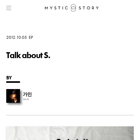
2012.10.05
EP
Talk about S.
BY
가인
GAIN