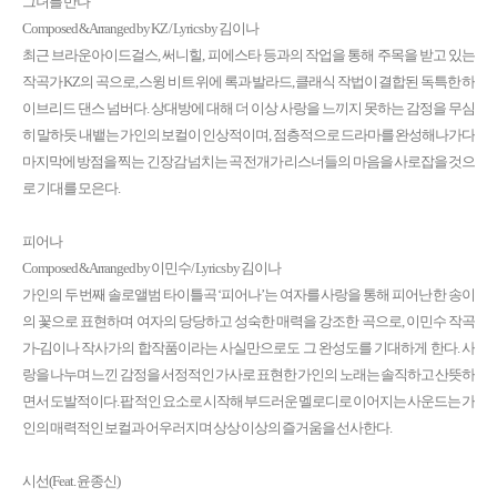
그녀를 만나
Composed & Arranged by KZ / Lyrics by 김이나
최근 브라운아이드걸스, 써니힐, 피에스타 등과의 작업을 통해 주목을 받고 있는
작곡가 KZ의 곡으로, 스윙 비트 위에 록과 발라드, 클래식 작법이 결합된 독특한 하
이브리드 댄스 넘버다. 상대방에 대해 더 이상 사랑을 느끼지 못하는 감정을 무심
히 말하듯 내뱉는 가인의 보컬이 인상적이며, 점층적으로 드라마를 완성해나가다
마지막에 방점을 찍는 긴장감 넘치는 곡 전개가 리스너들의 마음을 사로잡을 것으
로 기대를 모은다.
피어나
Composed & Arranged by 이민수/ Lyrics by 김이나
가인의 두 번째 솔로앨범 타이틀곡 ‘피어나’는 여자를 사랑을 통해 피어난 한 송이
의 꽃으로 표현하며 여자의 당당하고 성숙한 매력을 강조한 곡으로, 이민수 작곡
가-김이나 작사가의 합작품이라는 사실만으로도 그 완성도를 기대하게 한다. 사
랑을 나누며 느낀 감정을 서정적인 가사로 표현한 가인의 노래는 솔직하고 산뜻하
면서 도발적이다. 팝 적인 요소로 시작해 부드러운 멜로디로 이어지는 사운드는 가
인의 매력적인 보컬과 어우러지며 상상 이상의 즐거움을 선사한다.
시선(Feat. 윤종신)