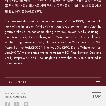
대의 시간>을 시작으로 MBC <보고싶다>, <기황후>, <불야성>, KBS <참
좋은 시절>, <징비록>, <동네변호사 조들호> 등 다수의 드라마 작품에서
도 활발하게 활동하고 있다.
Sunwoo Park debuted as a male duo group ‘Mr.2’ in 1993, and their title
track of the first album ‘White Winter’ was loved by many fans. After the
group broke up, he has come along in various musical works including ‘I
Love You’, ‘Rocky Horror Show’, and ‘Marie Antoinette.’ He also showed
stable acting power in many film works such as ‘So cute(2004)’, ‘No
Mercy For The Rude(2006)’, ‘Highway Star(2007)’, and ‘Where the Truth
Lies(2009).’ Major drama works including MBC ‘Time Between Dog and
Wolf’, ‘Empress Ki’, and KBS ‘Jingbirok’ prove that he is also talented in
drama works.
2026 ©
MYSTIC STORY.
TOP
ALL RIGHTS RESERVED.