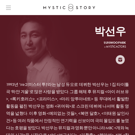
박선우
SUNWOO PARK
MYSTIC ACTORS
@
INSTAGRAM
1993년 'Mr.2(미스터 투)'라는 남성 듀오로 데뷔한 박선우는 1집 타이틀
곡 '하얀 겨울'로 많은 사랑을 받았다. 그룹 해체 후 뮤지컬 <아이 러브 유
>, <록키호러쇼>, <프라미스>, <마리 앙투아네트> 등 무대에서 활발한
활동을 펼친 박선우는 영화 <귀여워>로 스크린 데뷔에 나서며 활동 영
역을 넓혔다. 이후 영화 <예의없는 것들>, <복면 달호>, <이태원 살인사
건> 등 여러 작품에서 안정적인 연기력을 선보이며 극의 몰입도를 높였
다는 호평을 받았다. 박선우는 뮤지컬과 영화 뿐만 아니라 MBC <개와 늑